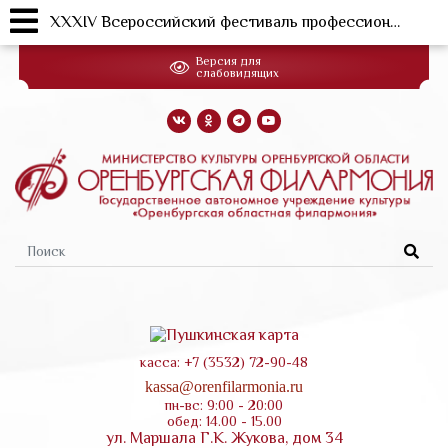
XXXIV Всероссийский фестиваль профессионального народного искусства «Оренбургский пуховый платок». Концерт Оренбургского государственного академического русского народного хора "Родные песни, Оренбургские"
Перейти
Версия для
к
слабовидящих
основному
содержанию
Форма
поиска
касса: +7 (3532) 72-90-48
kassa@orenfilarmonia.ru
пн-вс: 9:00 - 20:00
обед: 14.00 - 15.00
ул. Маршала Г.К. Жукова, дом 34