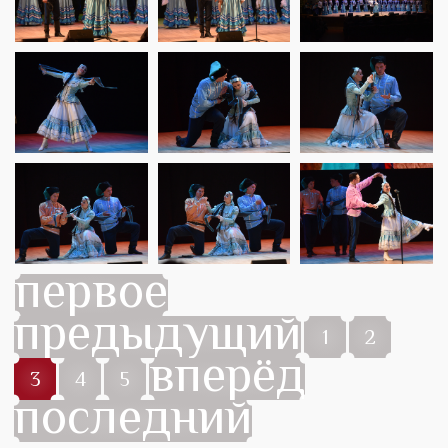
первое
предыдущий
1
2
вперёд
3
4
5
последний