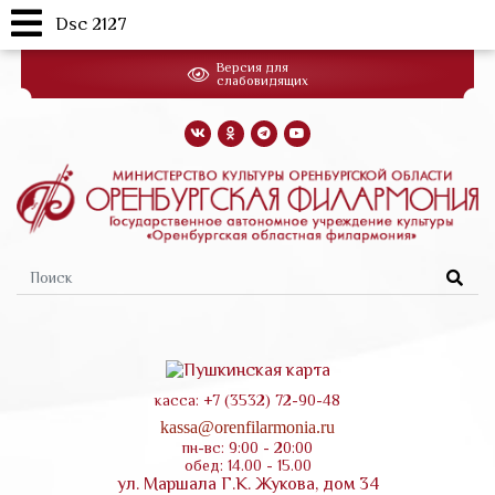
Dsc 2127
Перейти
Версия для
к
слабовидящих
основному
содержанию
Форма
поиска
касса: +7 (3532) 72-90-48
kassa@orenfilarmonia.ru
пн-вс: 9:00 - 20:00
обед: 14.00 - 15.00
ул. Маршала Г.К. Жукова, дом 34