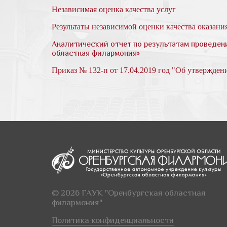
Независимая оценка качества услуг
Результаты независимой оценки качества оказани
Аналитический отчет по результатам проведен
областная филармония»
Приказ № 132-п от 17.04.2019 год "Об утвержде
© 2026 ГАУК "Оренбургская областная
филармония"
Политика конфиденциальности