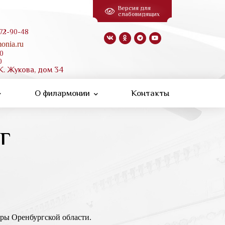
Версия для
слабовидящих
 72-90-48
onia.ru
00
0
К. Жукова, дом 34
О филармонии
Контакты
г
льтуры Оренбургской области.