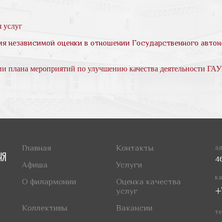
я услуг
ия независимой оценки в отношении Государственного авто
нии плана мероприятий по улучшению качества деятельности ГА
Главная
Контакты
ад
4
Афиша
Услуги
ка
О филармонии
Оценка качества
+
услуг
Коллективы
Вакансии
те