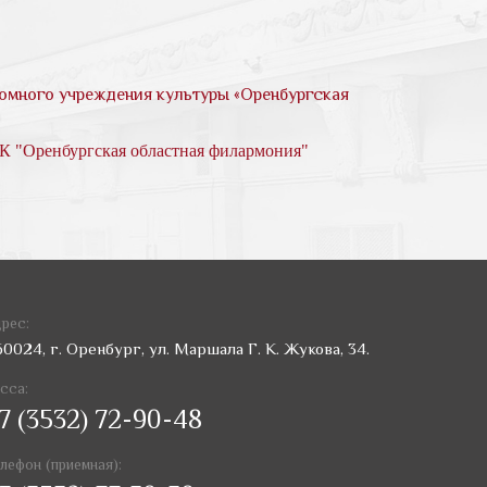
номного учреждения культуры «Оренбургская
УК "Оренбургская областная филармония"
рес:
60024, г. Оренбург, ул. Маршала Г. К. Жукова, 34.
сса:
7 (3532) 72-90-48
лефон (приемная):