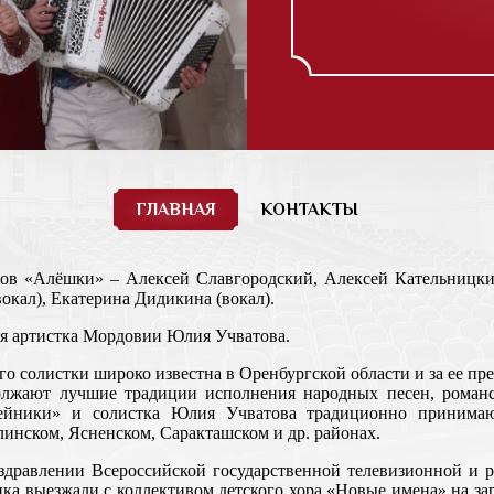
ГЛАВНАЯ
КОНТАКТЫ
стов «Алёшки» – Алексей Славгородский, Алексей Кательницки
окал), Екатерина Дидикина (вокал).
ая артистка Мордовии Юлия Учватова.
го солистки широко известна в Оренбургской области и за ее п
олжают лучшие традиции исполнения народных песен, романс
ейники» и солистка Юлия Учватова традиционно принимают
инском, Ясненском, Саракташском и др. районах.
здравлении Всероссийской государственной телевизионной и 
ка выезжали с коллективом детского хора «Новые имена» на за