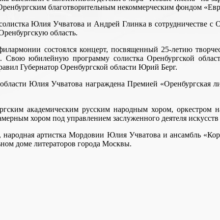
 Оренбургским благотворительным некоммерческим фондом «Евр
 солистка Юлия Учватова и Андрей Глинка в сотрудничестве с
 Оренбургскую область.
 филармонии состоялся концерт, посвященный 25-летию творчес
 Свою юбилейную программу солистка Оренбургской област
авил Губернатор Оренбургской области Юрий Берг.
 области Юлия Учватова награждена Премией «Оренбургская ли
ргским академическим русским народным хором, оркестром н
мерным хором под управлением заслуженного деятеля искусств
ии, народная артистка Мордовии Юлия Учватова и ансамбль «Ко
ьном доме литераторов города Москвы.