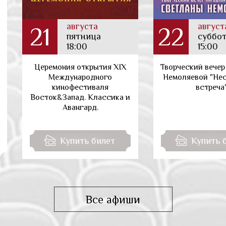
августа
август
21
22
пятница
суббо
18:00
15:00
Церемония открытия XIX
Творческий вечер
Международного
Немоляевой "Не
кинофестиваля
встреча
Восток&Запад. Классика и
Авангард.
Купить билет
Купить 
Все афиши