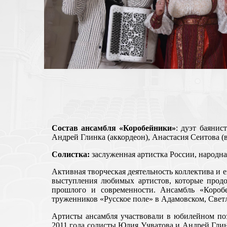
Состав ансамбля «Коробейники»
: дуэт баяни
Андрей Глинка (аккордеон), Анастасия Сеитова (в
Солистка:
заслуженная артистка России, народн
Активная творческая деятельность коллектива и е
выступления любимых артистов, которые прод
прошлого и современности. Ансамбль «Короб
труженников «Русское поле» в Адамовском, Светл
Артисты ансамбля участвовали в юбилейном по
2011 года солисты Юлия Учватова и Андрей Глин