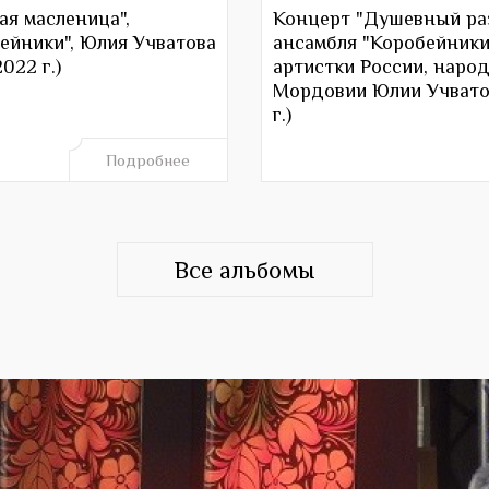
я масленица",
Концерт "Душевный раз
ейники", Юлия Учватова
ансамбля "Коробейники
022 г.)
артистки России, наро
Мордовии Юлии Учватов
г.)
Подробнее
Все альбомы