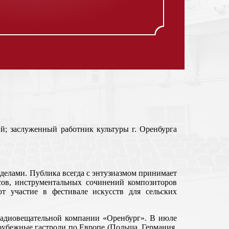
й; заслуженный работник культуры г. Оренбурга
ределами. Публика всегда с энтузиазмом принимает
ов, инструментальных сочинений композиторов
 участие в фестивале искусств для сельских
радиовещательной компании «Оренбург». В июле
рубежные гастроли по Европе (Польша, Германия,