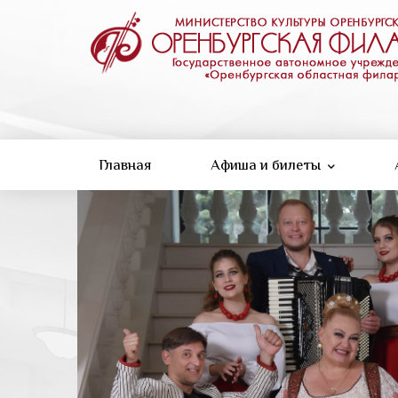
Перейти
к
основному
содержанию
Главная
Афиша и билеты