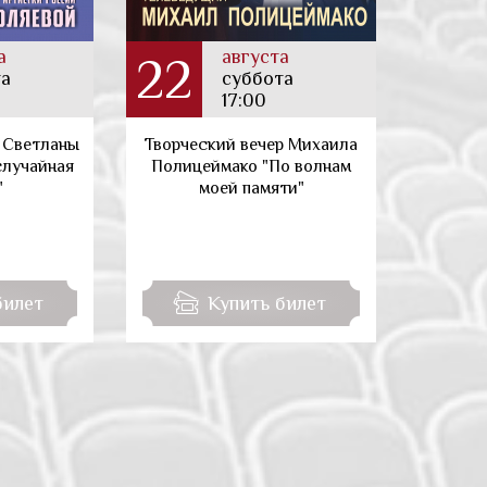
а
августа
22
22
та
суббота
17:00
 Светланы
Творческий вечер Михаила
Конц
случайная
Полицеймако "По волнам
"
моей памяти"
билет
Купить билет