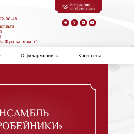
Версия для
слабовидящих
 72-90-48
onia.ru
00
0
К. Жукова, дом 34
О филармонии
Контакты
НСАМБЛЬ
РОБЕЙНИКИ»