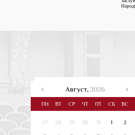
Заслуж
Народ
12+
12+
Август,
2026
ПН
ВТ
СР
ЧТ
ПТ
СБ
ВС
27
28
29
30
31
1
2