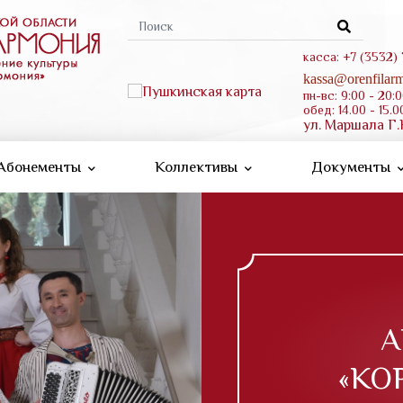
Форма
поиска
касса: +7 (3532)
kassa@orenfilarm
пн-вс: 9:00 - 20:
обед: 14.00 - 15.0
ул. Маршала Г.
Абонементы
Коллективы
Документы
А
«КО