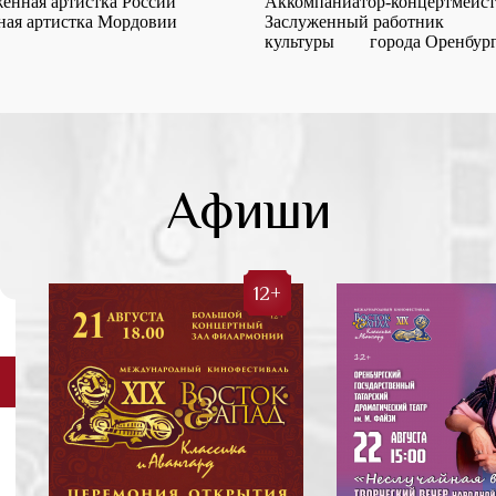
енная артистка России
Аккомпаниатор-концертмейст
ная артистка Мордовии
Заслуженный работник
культуры города Оренбур
Афиши
12+