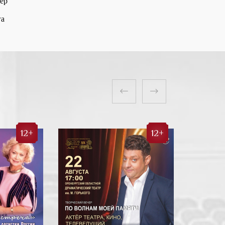
ер
га
12+
12+