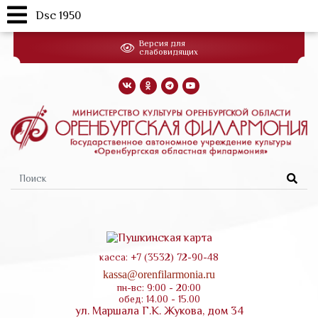
Dsc 1950
Перейти
Версия для
к
слабовидящих
основному
содержанию
Форма
поиска
касса: +7 (3532) 72-90-48
kassa@orenfilarmonia.ru
пн-вс: 9:00 - 20:00
обед: 14.00 - 15.00
ул. Маршала Г.К. Жукова, дом 34