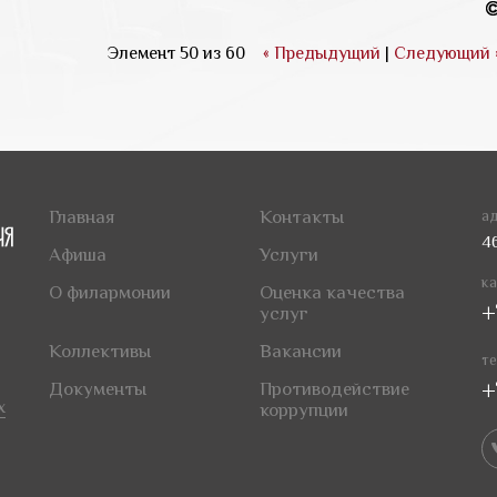
Элемент 50 из 60
« Предыдущий
|
Следующий 
Главная
Контакты
ад
4
Афиша
Услуги
ка
О филармонии
Оценка качества
+
услуг
Коллективы
Вакансии
те
+
Документы
Противодействие
х
коррупции