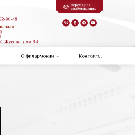
Версия для
слабовидящих
 72-90-48
onia.ru
00
0
К. Жукова, дом 34
О филармонии
Контакты