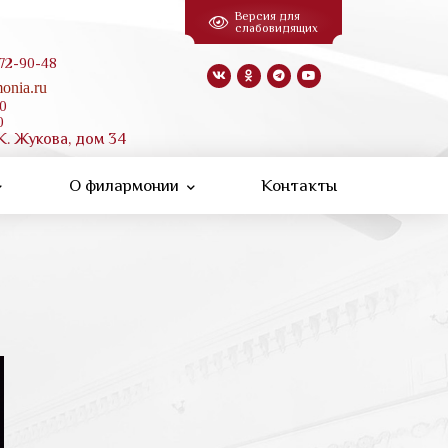
Версия для
слабовидящих
 72-90-48
onia.ru
00
0
К. Жукова, дом 34
О филармонии
Контакты