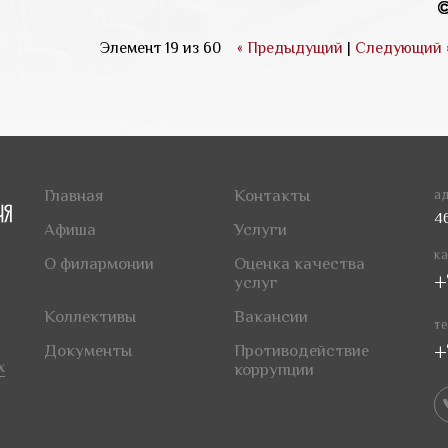
Элемент 19 из 60
« Предыдущий
|
Следующий 
Главная
Контакты
ад
4
Афиша
Услуги
ка
О филармонии
Оценка качества
+
услуг
Коллективы
Вакансии
те
+
Документы
Противодействие
х
коррупции