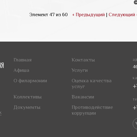
Элемент 47 из 60
« Предыдущий
|
Следующий 
Главная
Контакты
ад
4
Афиша
Услуги
ка
О филармонии
Оценка качества
+
услуг
Коллективы
Вакансии
те
+
Документы
Противодействие
х
коррупции