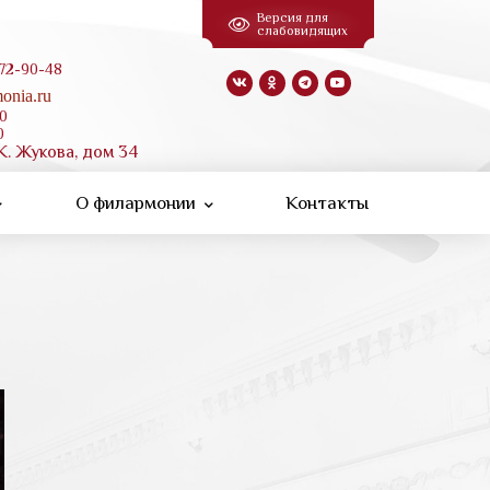
Версия для
слабовидящих
 72-90-48
onia.ru
00
0
К. Жукова, дом 34
О филармонии
Контакты