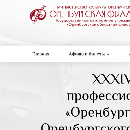
Перейти
к
основному
содержанию
Главная
Афиша и билеты
XXXIV
профессио
«Оренбург
Оренбургского