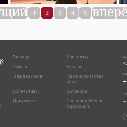
ущий
впер
1
2
3
4
5
Главная
Контакты
ад
4
Афиша
Услуги
ка
О филармонии
Оценка качества
+
услуг
Коллективы
Вакансии
те
+
Документы
Противодействие
х
коррупции