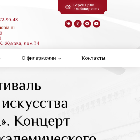
Версия для
слабовидящих
 72-90-48
onia.ru
00
0
К. Жукова, дом 34
О филармонии
Контакты
тиваль
 искусства
». Концерт
академического