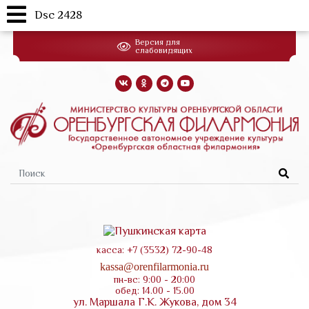
Dsc 2428
Перейти
Версия для
к
слабовидящих
основному
содержанию
Форма
поиска
касса: +7 (3532) 72-90-48
kassa@orenfilarmonia.ru
пн-вс: 9:00 - 20:00
обед: 14.00 - 15.00
ул. Маршала Г.К. Жукова, дом 34