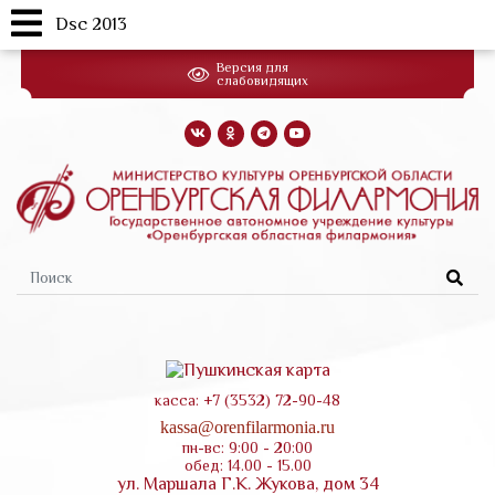
Dsc 2013
Перейти
Версия для
к
слабовидящих
основному
содержанию
Форма
поиска
касса: +7 (3532) 72-90-48
kassa@orenfilarmonia.ru
пн-вс: 9:00 - 20:00
обед: 14.00 - 15.00
ул. Маршала Г.К. Жукова, дом 34