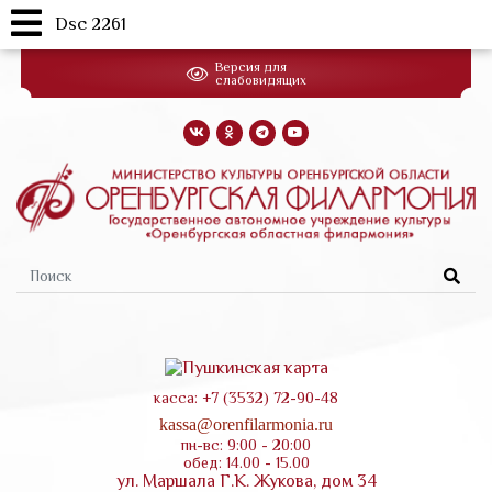
Dsc 2261
Перейти
Версия для
к
слабовидящих
основному
содержанию
Форма
поиска
касса: +7 (3532) 72-90-48
kassa@orenfilarmonia.ru
пн-вс: 9:00 - 20:00
обед: 14.00 - 15.00
ул. Маршала Г.К. Жукова, дом 34