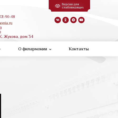
Версия для
слабовидящих
 72-90-48
onia.ru
00
0
К. Жукова, дом 34
О филармонии
Контакты