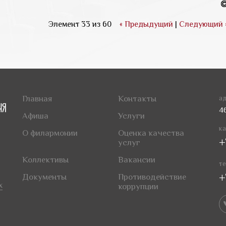
Элемент 33 из 60
« Предыдущий
|
Следующий 
Главная
Контакты
ад
4
Афиша
Услуги
ка
О филармонии
Оценка качества
+
услуг
Коллективы
Вакансии
те
+
Документы
Противодействие
х
коррупции