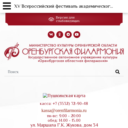
XV Всероссийский фестиваль академического искусства "Оренбургские сезоны Дениса Мацуева", Оренбургский государственный симфонический оркестр. Симфоджаз (23.10.2025)
Перейти
Версия для
к
слабовидящих
основному
содержанию
Форма
поиска
касса: +7 (3532) 72-90-48
kassa@orenfilarmonia.ru
пн-вс: 9:00 - 20:00
обед: 14.00 - 15.00
ул. Маршала Г.К. Жукова, дом 34