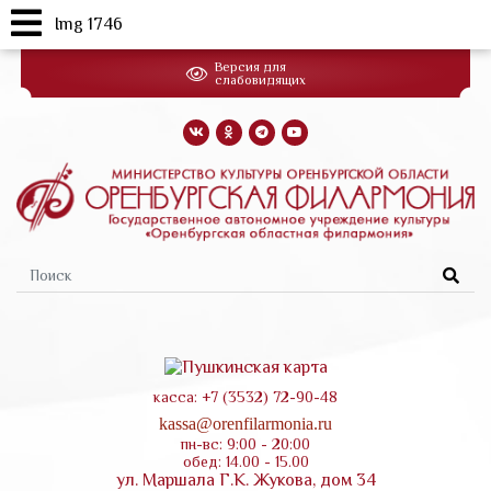
Img 1746
Перейти
Версия для
к
слабовидящих
основному
содержанию
Форма
поиска
касса: +7 (3532) 72-90-48
kassa@orenfilarmonia.ru
пн-вс: 9:00 - 20:00
обед: 14.00 - 15.00
ул. Маршала Г.К. Жукова, дом 34