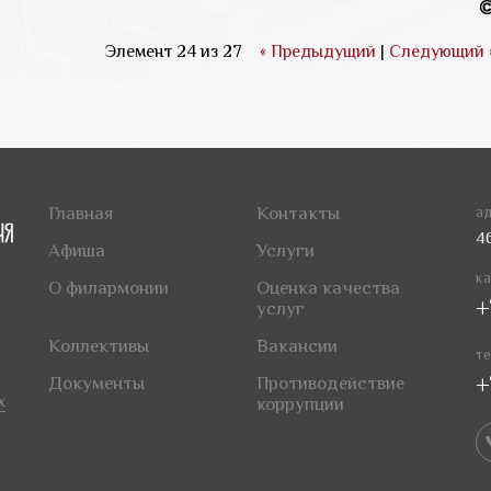
Элемент 24 из 27
« Предыдущий
|
Следующий 
Главная
Контакты
ад
4
Афиша
Услуги
ка
О филармонии
Оценка качества
+
услуг
Коллективы
Вакансии
те
+
Документы
Противодействие
х
коррупции