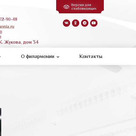
Версия для
слабовидящих
 72-90-48
onia.ru
00
0
К. Жукова, дом 34
О филармонии
Контакты