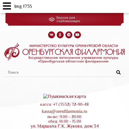
Img 1735
Перейти
Версия для
к
слабовидящих
основному
содержанию
Форма
поиска
касса: +7 (3532) 72-90-48
kassa@orenfilarmonia.ru
пн-вс: 9:00 - 20:00
обед: 14.00 - 15.00
ул. Маршала Г.К. Жукова, дом 34