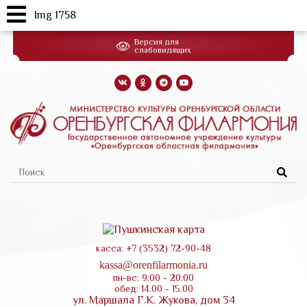
Img 1758
Перейти
Версия для
к
слабовидящих
основному
содержанию
Форма
поиска
касса: +7 (3532) 72-90-48
kassa@orenfilarmonia.ru
пн-вс: 9:00 - 20:00
обед: 14.00 - 15.00
ул. Маршала Г.К. Жукова, дом 34