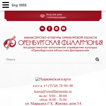
Img 1888
Перейти
Версия для
к
слабовидящих
основному
содержанию
Форма
поиска
касса: +7 (3532) 72-90-48
kassa@orenfilarmonia.ru
пн-вс: 9:00 - 20:00
обед: 14.00 - 15.00
ул. Маршала Г.К. Жукова, дом 34