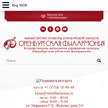
Img 1608
Перейти
Версия для
к
слабовидящих
основному
содержанию
Форма
поиска
касса: +7 (3532) 72-90-48
kassa@orenfilarmonia.ru
пн-вс: 9:00 - 20:00
обед: 14.00 - 15.00
ул. Маршала Г.К. Жукова, дом 34