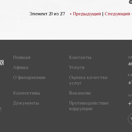
Элемент 21 из 27
« Предыдущий
|
Следующий 
Главная
Контакты
ад
4
Афиша
Услуги
ка
О филармонии
Оценка качества
+
услуг
Коллективы
Вакансии
те
+
Документы
Противодействие
х
коррупции