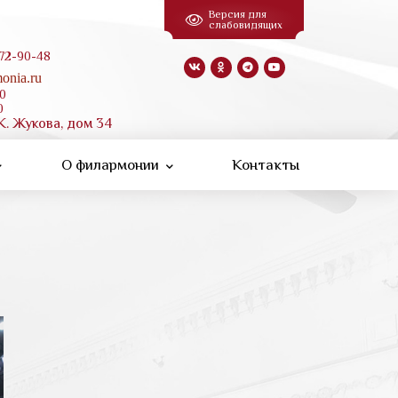
Версия для
слабовидящих
 72-90-48
onia.ru
00
0
К. Жукова, дом 34
О филармонии
Контакты