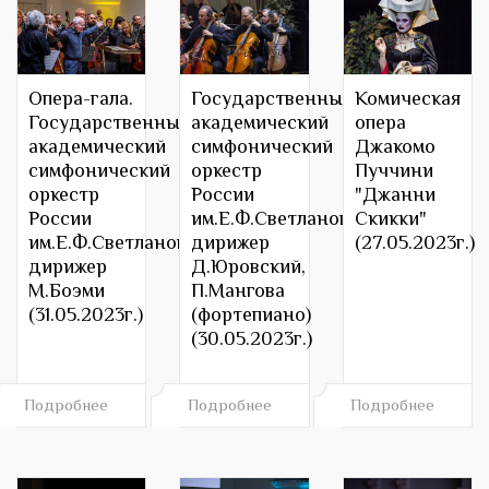
Опера-гала.
Государственный
Комическая
Государственный
академический
опера
академический
симфонический
Джакомо
симфонический
оркестр
Пуччини
оркестр
России
"Джанни
России
им.Е.Ф.Светланова,
Скикки"
им.Е.Ф.Светланова,
дирижер
(27.05.2023г.)
дирижер
Д.Юровский,
М.Боэми
П.Мангова
(31.05.2023г.)
(фортепиано)
(30.05.2023г.)
Подробнее
Подробнее
Подробнее