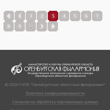
«
‹
1
2
3
4
5
6
7
›
»
8
9
…
© 2026 ГАУК "Оренбургская областная филармония"
Политика конфиденциальности
Согласие на обработку персональных данных