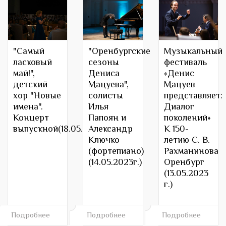
"Самый
"Оренбургские
Музыкальный
ласковый
сезоны
фестиваль
май!",
Дениса
«Денис
детский
Мацуева",
Мацуев
хор "Новые
солисты
представляет:
имена".
Илья
Диалог
Концерт
Папоян и
поколений»
выпускной(18.05.2023г)
Александр
К 150-
Ключко
летию С. В.
(фортепиано)
Рахманинова
(14.05.2023г.)
Оренбург
(13.05.2023
г.)
Подробнее
Подробнее
Подробнее