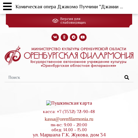
Комическая опера Джакомо Пуччини "Джанни Скикки" (27.05.2023г.)
Перейти
Версия для
к
слабовидящих
основному
содержанию
Форма
поиска
касса: +7 (3532) 72-90-48
kassa@orenfilarmonia.ru
пн-вс: 9:00 - 20:00
обед: 14.00 - 15.00
ул. Маршала Г.К. Жукова, дом 34