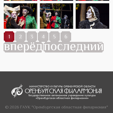
1
2
3
4
5
6
вперёд
последний
© 2026 ГАУК "Оренбургская областная филармония"