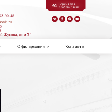
Версия для
слабовидящих
 72-90-48
onia.ru
00
0
К. Жукова, дом 34
О филармонии
Контакты