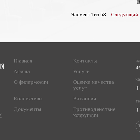
Элемент 1 из 68
Следующий 
Главная
Контакты
ад
4
Афиша
Услуги
ка
О филармонии
Оценка качества
+
услуг
Коллективы
Вакансии
те
+
Документы
Противодействие
х
коррупции