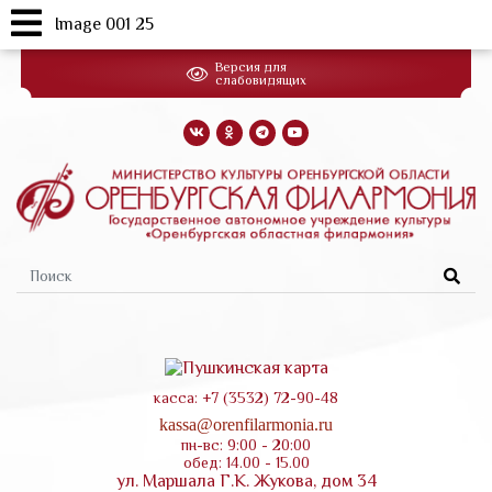
Image 001 25
Перейти
Версия для
к
слабовидящих
основному
содержанию
Форма
поиска
касса: +7 (3532) 72-90-48
kassa@orenfilarmonia.ru
пн-вс: 9:00 - 20:00
обед: 14.00 - 15.00
ул. Маршала Г.К. Жукова, дом 34