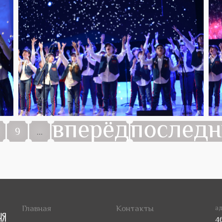
вперёд
послед
9
…
Главная
Контакты
ад
4