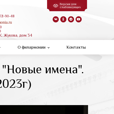
Версия для
слабовидящих
 72-90-48
onia.ru
00
0
К. Жукова, дом 34
О филармонии
Контакты
 "Новые имена".
2023г)