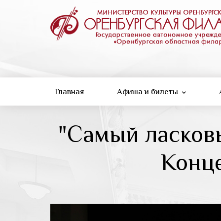
Перейти
к
основному
содержанию
Главная
Афиша и билеты
"Самый ласковы
Конце