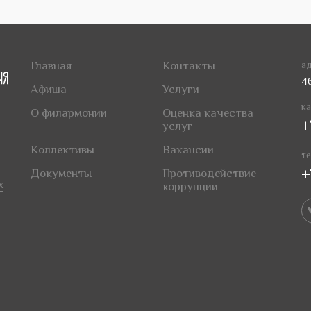
Главная
Контакты
ад
4
Афиша
Услуги
ка
О филармонии
Оценка качества
+
услуг
Коллективы
Вакансии
те
+
Документы
Противодействие
х
коррупции