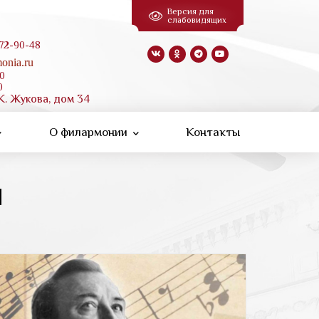
Версия для
слабовидящих
 72-90-48
onia.ru
00
0
К. Жукова, дом 34
О филармонии
Контакты
и