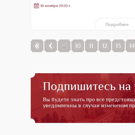
16 ноября 2020 г.
Подробнее
«
‹
…
10
11
12
13
14
Подпишитесь на
Вы будете знать про все предстоящ
уведомленны в случаи изменения п