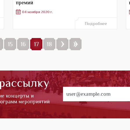
премий
04 ноября 2020 г.
Подробнее
›
»
15
16
17
18
 рассылку
ие концерты и
рограмм мероприятий