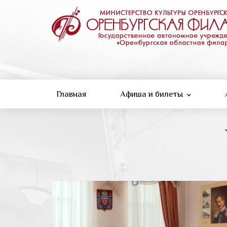
Перейти
к
основному
содержанию
Главная
Афиша и билеты