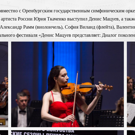
 совместно с Оренбургским государственным симфоническим орк
о артиста России Юрия Ткаченко выступил Денис Мацуев, а такж
 Александр Рамм (виолончель), София Виланд (флейта), Валентин
ального фестиваля «Денис Мацуев представляет: Диалог поколе