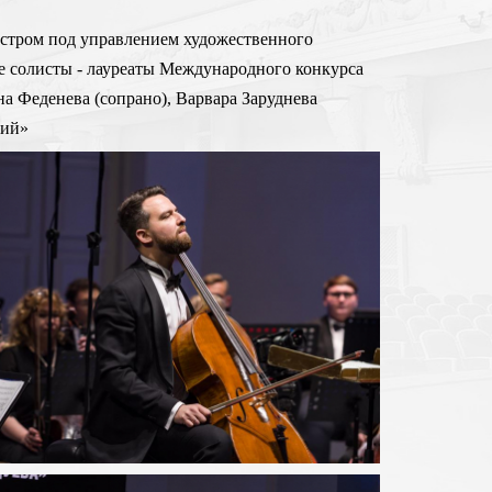
естром под управлением художественного
е солисты - лауреаты Международного конкурса
а Феденева (сопрано), Варвара Заруднева
ний»