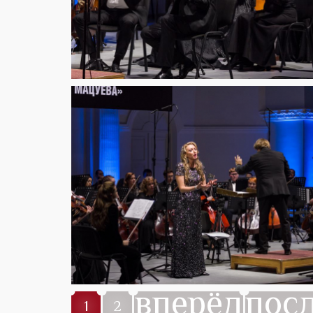
вперёд
пос
1
2