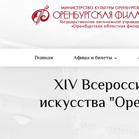
Перейти
к
основному
содержанию
Главная
Афиша и билеты
XIV Всеросс
искусства "Ор