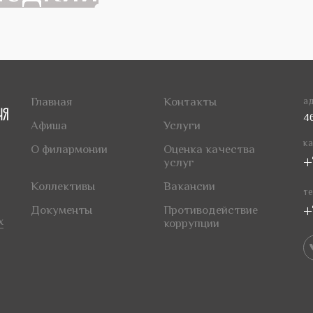
Главная
Контакты
ад
4
Афиша
Услуги
ка
О филармонии
Оценка качества
+
услуг
Коллективы
Вакансии
те
+
Документы
Противодействие
х
коррупции