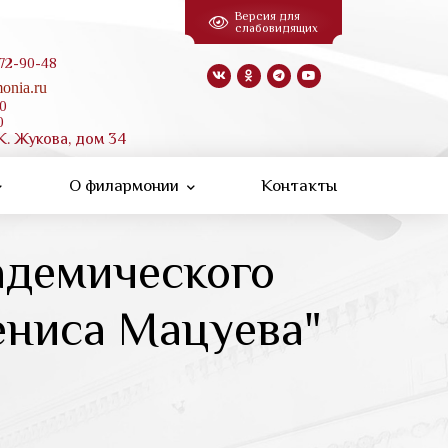
Версия для
слабовидящих
 72-90-48
onia.ru
00
0
К. Жукова, дом 34
О филармонии
Контакты
адемического
ениса Мацуева"