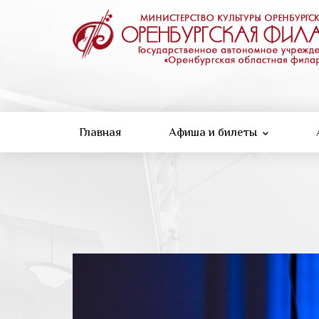
Перейти
к
основному
содержанию
Главная
Афиша и билеты