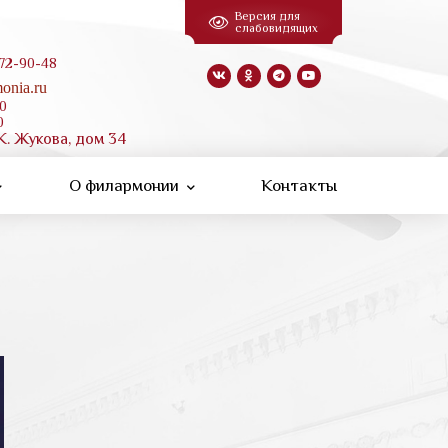
Версия для
слабовидящих
 72-90-48
onia.ru
00
0
К. Жукова, дом 34
О филармонии
Контакты