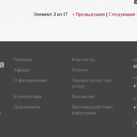
Элемент 2 из 17
« Предыдущий
|
Следующий 
Главная
Контакты
ад
4
Афиша
Услуги
ка
О филармонии
Оценка качества
+
услуг
Коллективы
Вакансии
те
+
Документы
Противодействие
х
коррупции