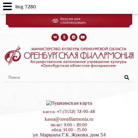
Img 7280
Перейти
Версия для
к
слабовидящих
основному
содержанию
Форма
поиска
касса: +7 (3532) 72-90-48
kassa@orenfilarmonia.ru
пн-вс: 9:00 - 20:00
обед: 14.00 - 15.00
ул. Маршала Г.К. Жукова, дом 34