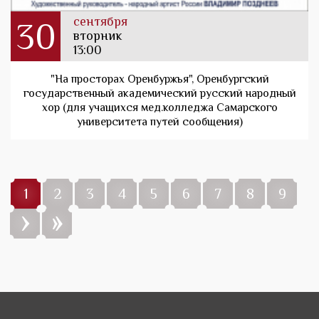
сентября
30
вторник
13:00
"На просторах Оренбуржья", Оренбургский
государственный академический русский народный
хор (для учащихся мед.колледжа Самарского
университета путей сообщения)
1
2
3
4
5
6
7
8
9
›
»