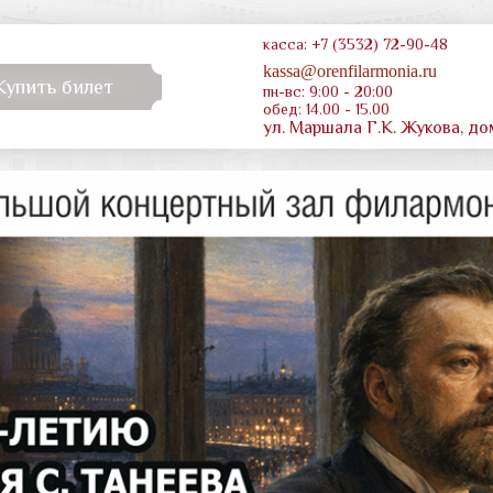
касса: +7 (3532) 72-90-48
kassa@orenfilarmonia.ru
Купить билет
пн-вс: 9:00 - 20:00
обед: 14.00 - 15.00
ул. Маршала Г.К. Жукова, до