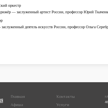
ский оркестр
ирижёр — заслуженный артист России, профессор Юрий Ткачен
ор
заслуженный деятель искусств России, профессор Ольга Сереб
Главная
Контакты
ад
4
Афиша
Услуги