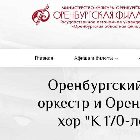
Перейти
к
основному
содержанию
Главная
Афиша и билеты
Оренбургски
оркестр и Оре
хор "К 170-