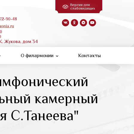
Версия для
слабовидящих
 72-90-48
onia.ru
00
0
К. Жукова, дом 34
О филармонии
Контакты
имфонический
льный камерный
я С.Танеева"