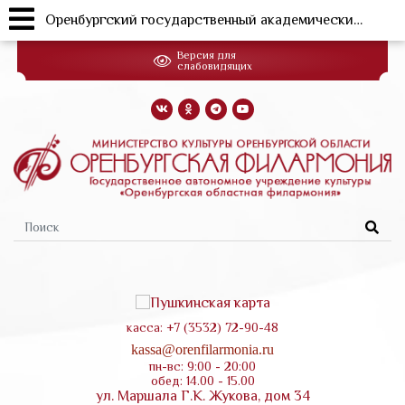
Оренбургский государственный академический русский народный хор, "Защитникам Отечества посвящается..."
Перейти
Версия для
к
слабовидящих
основному
содержанию
Форма
поиска
касса: +7 (3532) 72-90-48
kassa@orenfilarmonia.ru
пн-вс: 9:00 - 20:00
обед: 14.00 - 15.00
ул. Маршала Г.К. Жукова, дом 34