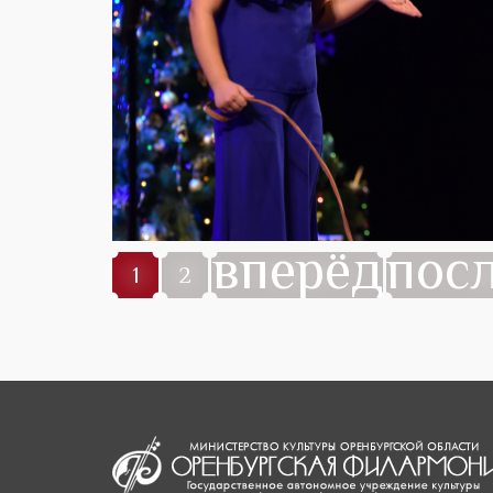
вперёд
пос
1
2