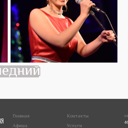
ледний
Главная
Контакты
ад
4
Афиша
Услуги