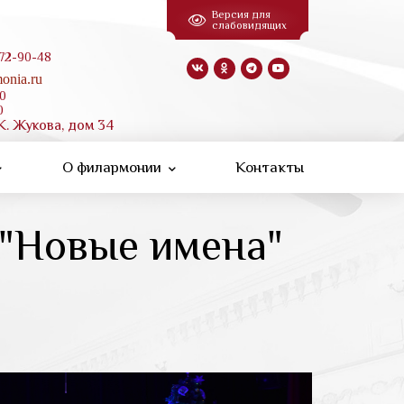
Версия для
слабовидящих
 72-90-48
onia.ru
00
0
К. Жукова, дом 34
О филармонии
Контакты
 "Новые имена"