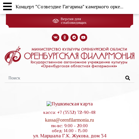
Концерт "Созвездие Гагарина" камерного оркестра филармонии (18.10.2022г.)
Перейти
Версия для
к
слабовидящих
основному
содержанию
Форма
поиска
касса: +7 (3532) 72-90-48
kassa@orenfilarmonia.ru
пн-вс: 9:00 - 20:00
обед: 14.00 - 15.00
ул. Маршала Г.К. Жукова, дом 34