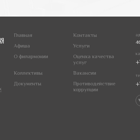
Главная
Контакты
ад
4
Афиша
Услуги
ка
О филармонии
Оценка качества
+
услуг
Коллективы
Вакансии
те
+
Документы
Противодействие
х
коррупции