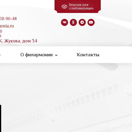
Версия для
слабовидящих
 72-90-48
onia.ru
00
0
К. Жукова, дом 34
О филармонии
Контакты