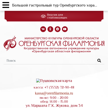
Большой гастрольный тур Оренбургского хора: Тольятти, Самара, Казань, Кузнецк, Саранск, Старый Оскол, Губкин, Железногорск, Новотроицк
Перейти
Версия для
к
слабовидящих
основному
содержанию
Форма
поиска
касса: +7 (3532) 72-90-48
kassa@orenfilarmonia.ru
пн-вс: 9:00 - 20:00
обед: 14.00 - 15.00
ул. Маршала Г.К. Жукова, дом 34