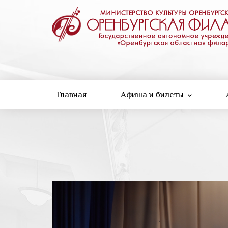
Перейти
к
основному
содержанию
Главная
Афиша и билеты