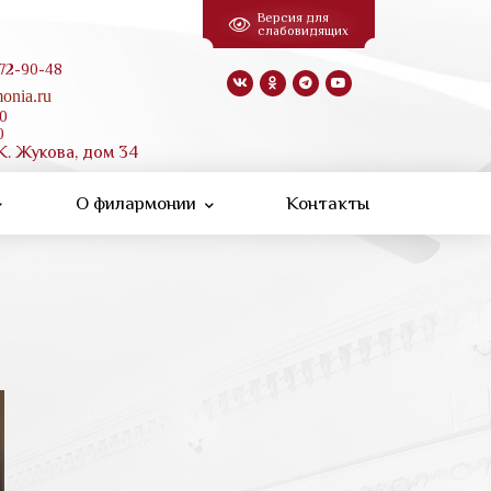
Версия для
слабовидящих
 72-90-48
onia.ru
00
0
К. Жукова, дом 34
О филармонии
Контакты