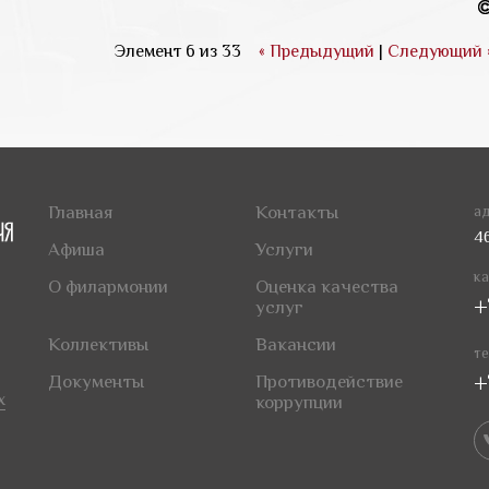
Элемент 6 из 33
« Предыдущий
|
Следующий 
Главная
Контакты
ад
4
Афиша
Услуги
ка
О филармонии
Оценка качества
+
услуг
Коллективы
Вакансии
те
+
Документы
Противодействие
х
коррупции