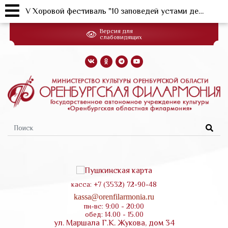
V Хоровой фестиваль "10 заповедей устами детей"
Перейти
Версия для
к
слабовидящих
основному
содержанию
Форма
поиска
касса: +7 (3532) 72-90-48
kassa@orenfilarmonia.ru
пн-вс: 9:00 - 20:00
обед: 14.00 - 15.00
ул. Маршала Г.К. Жукова, дом 34