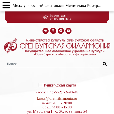
Международный фестиваль Мстислава Ростроповича в Оренбурге
Перейти
Версия для
к
слабовидящих
основному
содержанию
Форма
поиска
касса: +7 (3532) 72-90-48
kassa@orenfilarmonia.ru
пн-вс: 9:00 - 20:00
обед: 14.00 - 15.00
ул. Маршала Г.К. Жукова, дом 34