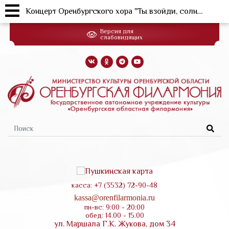
Концерт Оренбургского хора "Ты взойди, солнце красное"
Перейти
Версия для
к
слабовидящих
основному
содержанию
Форма
поиска
касса: +7 (3532) 72-90-48
kassa@orenfilarmonia.ru
пн-вс: 9:00 - 20:00
обед: 14.00 - 15.00
ул. Маршала Г.К. Жукова, дом 34