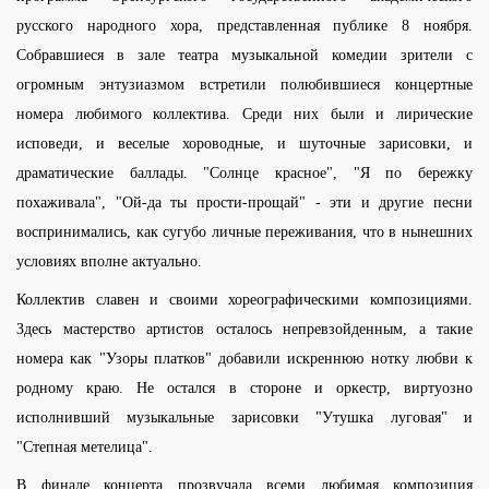
русского народного хора, представленная публике 8 ноября.
Собравшиеся в зале театра музыкальной комедии зрители с
огромным энтузиазмом встретили полюбившиеся концертные
номера любимого коллектива. Среди них были и лирические
исповеди, и веселые хороводные, и шуточные зарисовки, и
драматические баллады. "Солнце красное", "Я по бережку
похаживала", "Ой-да ты прости-прощай" - эти и другие песни
воспринимались, как сугубо личные переживания, что в нынешних
условиях вполне актуально.
Коллектив славен и своими хореографическими композициями.
Здесь мастерство артистов осталось непревзойденным, а такие
номера как "Узоры платков" добавили искреннюю нотку любви к
родному краю. Не остался в стороне и оркестр, виртуозно
исполнивший музыкальные зарисовки "Утушка луговая" и
"Степная метелица".
В финале концерта прозвучала всеми любимая композиция