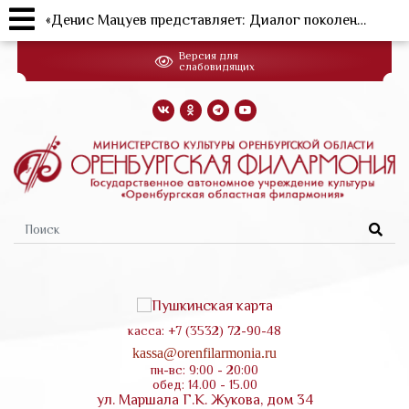
«Денис Мацуев представляет: Диалог поколений» XV Всероссийский фестиваль академического искусства "Оренбургские сезоны Дениса Мацуева"
Перейти
Версия для
к
слабовидящих
основному
содержанию
Форма
поиска
касса: +7 (3532) 72-90-48
kassa@orenfilarmonia.ru
пн-вс: 9:00 - 20:00
обед: 14.00 - 15.00
ул. Маршала Г.К. Жукова, дом 34