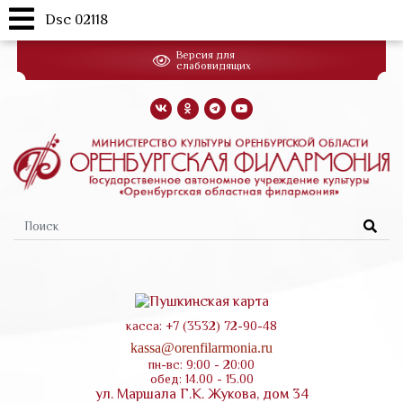
Dsc 02118
Перейти
Версия для
к
слабовидящих
основному
содержанию
Форма
поиска
касса: +7 (3532) 72-90-48
kassa@orenfilarmonia.ru
пн-вс: 9:00 - 20:00
обед: 14.00 - 15.00
ул. Маршала Г.К. Жукова, дом 34