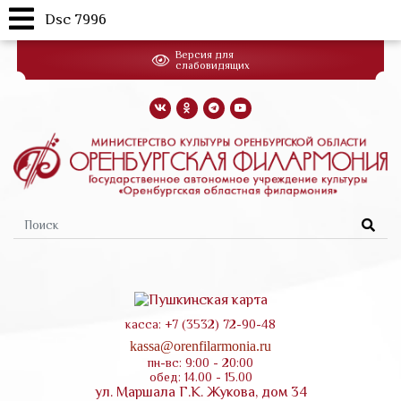
Dsc 7996
Перейти
Версия для
к
слабовидящих
основному
содержанию
Форма
поиска
касса: +7 (3532) 72-90-48
kassa@orenfilarmonia.ru
пн-вс: 9:00 - 20:00
обед: 14.00 - 15.00
ул. Маршала Г.К. Жукова, дом 34