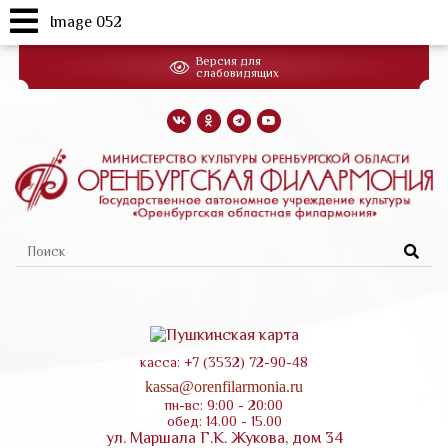
Image 052
Перейти
Версия для
к
слабовидящих
основному
содержанию
Форма
поиска
касса: +7 (3532) 72-90-48
kassa@orenfilarmonia.ru
пн-вс: 9:00 - 20:00
обед: 14.00 - 15.00
ул. Маршала Г.К. Жукова, дом 34