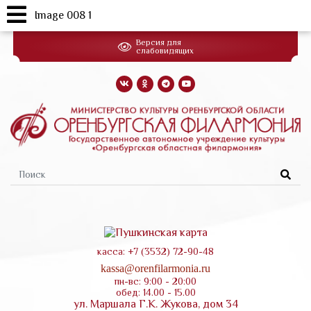
Image 008 1
Перейти
Версия для
к
слабовидящих
основному
содержанию
Форма
поиска
касса: +7 (3532) 72-90-48
kassa@orenfilarmonia.ru
пн-вс: 9:00 - 20:00
обед: 14.00 - 15.00
ул. Маршала Г.К. Жукова, дом 34