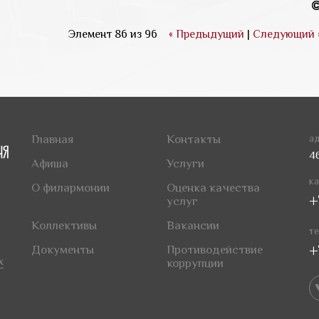
Элемент 86 из 96
« Предыдущий
|
Следующий 
Главная
Контакты
ад
4
Афиша
Услуги
ка
О филармонии
Оценка качества
+
услуг
Коллективы
Вакансии
те
+
Документы
Противодействие
х
коррупции