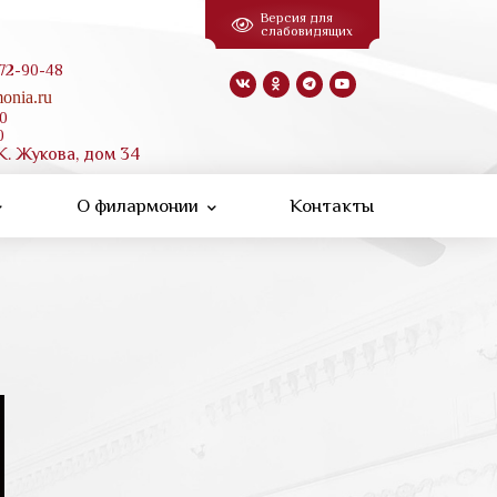
Версия для
слабовидящих
 72-90-48
onia.ru
00
0
К. Жукова, дом 34
О филармонии
Контакты