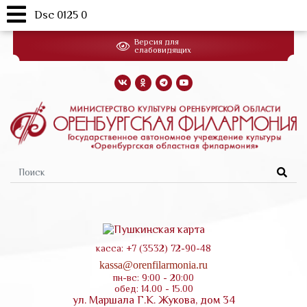
Dsc 0125 0
Перейти
Версия для
к
слабовидящих
основному
содержанию
Форма
поиска
касса: +7 (3532) 72-90-48
kassa@orenfilarmonia.ru
пн-вс: 9:00 - 20:00
обед: 14.00 - 15.00
ул. Маршала Г.К. Жукова, дом 34