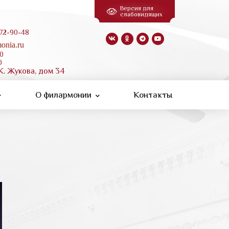
Версия для
слабовидящих
 72-90-48
onia.ru
00
0
К. Жукова, дом 34
О филармонии
Контакты