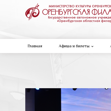
Перейти
к
основному
содержанию
Главная
Афиша и билеты