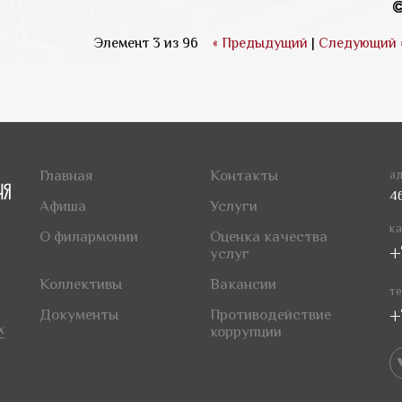
Элемент 3 из 96
« Предыдущий
|
Следующий 
Главная
Контакты
ад
4
Афиша
Услуги
ка
О филармонии
Оценка качества
+
услуг
Коллективы
Вакансии
те
+
Документы
Противодействие
х
коррупции