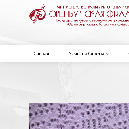
Перейти
к
основному
содержанию
Главная
Афиша и билеты