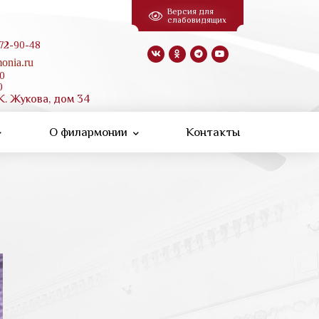
Версия для
слабовидящих
 72-90-48
onia.ru
00
0
К. Жукова, дом 34
О филармонии
Контакты