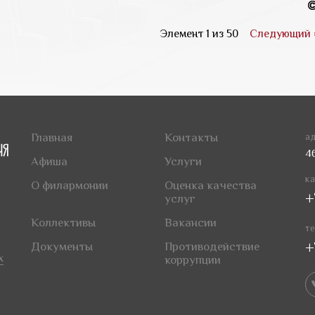
Элемент 1 из 50
Следующий 
Главная
Контакты
ад
4
Афиша
Услуги
ка
О филармонии
Оценка качества
+
услуг
Коллективы
Вакансии
те
+
Документы
Противодействие
х
коррупции